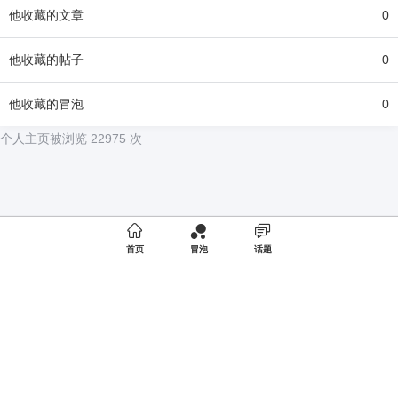
他
收藏的文章
0
他
收藏的帖子
0
他
收藏的冒泡
0
个人主页被浏览 22975 次

首页
冒泡
话题
Copyright © 2018-2024
夜店网
版权所有
商务合作
京ICP备19052520号