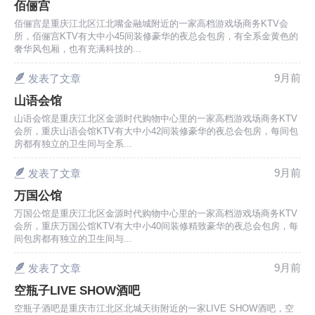
佰俪宫
佰俪宫是重庆江北区江北嘴金融城附近的一家高档游戏场商务KTV会
所，佰俪宫KTV有大中小45间装修豪华的夜总会包房，有全系金黄色的
奢华风包厢，也有充满科技的...
6位以上
9月前
发表了文章
山语会馆
6位以上
您没有权限发布内容，请购买会员或者提升权
山语会馆是重庆江北区金源时代购物中心里的一家高档游戏场商务KTV
限。
会所，重庆山语会馆KTV有大中小42间装修豪华的夜总会包房，每间包
房都有独立的卫生间与全系...
9月前
发表了文章
忘记密码？
找回
已有帐号？
登录
万国公馆
万国公馆是重庆江北区金源时代购物中心里的一家高档游戏场商务KTV
会所，重庆万国公馆KTV有大中小40间装修精致豪华的夜总会包房，每
间包房都有独立的卫生间与...
9月前
发表了文章
空瓶子LIVE SHOW酒吧
空瓶子酒吧是重庆市江北区北城天街附近的一家LIVE SHOW酒吧，空