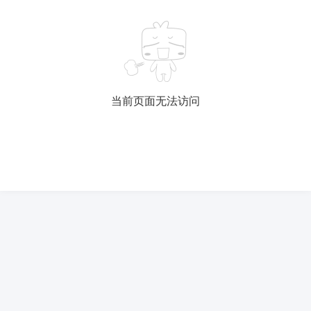
6位以上
您没有权限发布内容，请购买会员或者提升权
6位以上
限。
当前页面无法访问
忘记密码？
找回
已有帐号？
登录