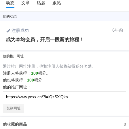
动态
文章
话题
跟帖
他
的动态
6位以上
6年前
注册成功
6位以上
成为本站会员，开启一段新的旅程！
您没有权限发布内容，请购买会员或者提升权
限。
他
的推广网址
通过推广网址注册，
他
和注册人都将获得积分奖励。
忘记密码？
找回
已有帐号？
登录
注册人将获得：
100
积分。
社交帐号直接登录
他
也将获得：
100
积分
他
的推广网址：
QQ登录
微博登录
复制网址
他
收藏的商品
0