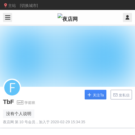

主站 [切换城市]
关注Ta
发私信
TbF
学前班
没有个人说明
夜店网 第 10 号会员，加入于 2020-02-29 15:34:35