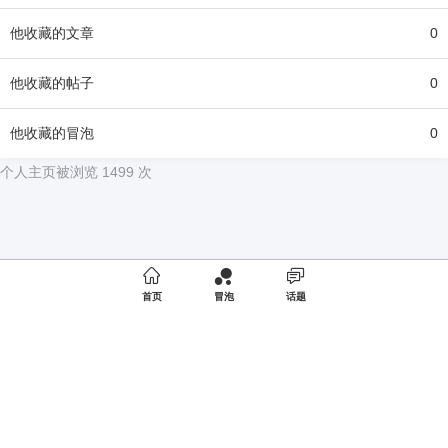
他
收藏的文章
0
他
收藏的帖子
0
他
收藏的冒泡
0
个人主页被浏览 1499 次

首页
冒泡
话题
Copyright © 2020
夜店网
版权所有
商务合作
京ICP备19052520号