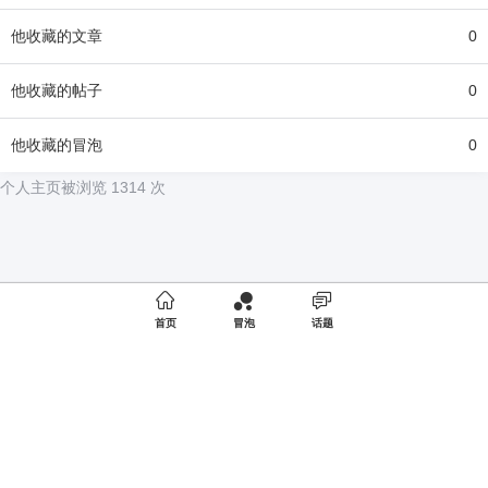
他
收藏的文章
0
他
收藏的帖子
0
他
收藏的冒泡
0
个人主页被浏览 1314 次

首页
冒泡
话题
Copyright © 2020
夜店网
版权所有
商务合作
京ICP备19052520号