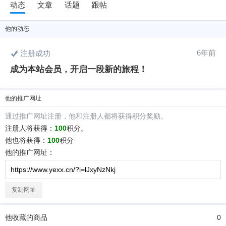
动态
文章
话题
跟帖
他
的动态
6位以上
6年前
注册成功
6位以上
成为本站会员，开启一段新的旅程！
您没有权限发布内容，请购买会员或者提升权
限。
他
的推广网址
通过推广网址注册，
他
和注册人都将获得积分奖励。
忘记密码？
找回
已有帐号？
登录
注册人将获得：
100
积分。
他
也将获得：
100
积分
社交帐号直接登录
他
的推广网址：
QQ登录
微博登录
复制网址
他
收藏的商品
0