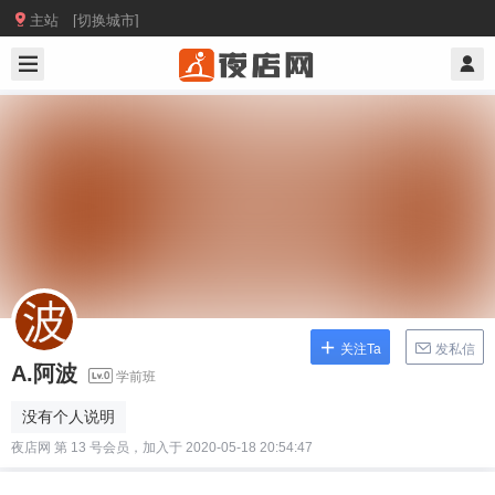

主站 [切换城市]
关注Ta
发私信
A.阿波
学前班
没有个人说明
夜店网 第 13 号会员，加入于 2020-05-18 20:54:47