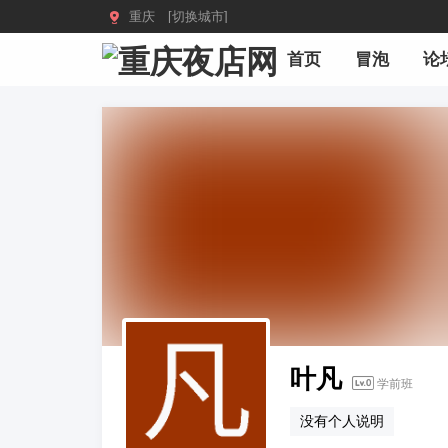

重庆 [切换城市]
首页
冒泡
论
叶凡
学前班
没有个人说明