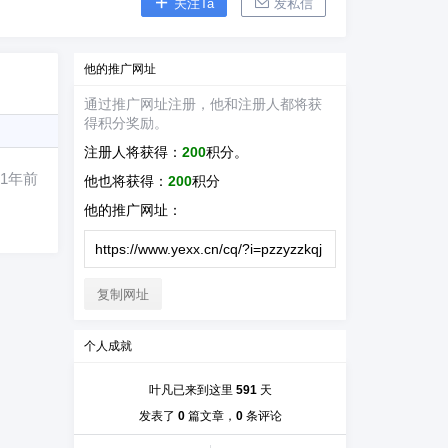
关注Ta
发私信
他
的推广网址
通过推广网址注册，
他
和注册人都将获
得积分奖励。
注册人将获得：
200
积分。
1年前
他
也将获得：
200
积分
他
的推广网址：
复制网址
个人成就
叶凡已来到这里
591
天
发表了
0
篇文章，
0
条评论