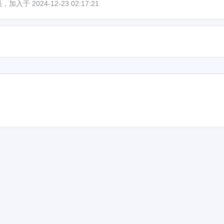
入于 2024-12-23 02:17:21
6位以上
6位以上
您没有权限发布内容，请购买会员或者提升权
限。
忘记密码？
找回
已有帐号？
登录
社交帐号直接登录
微信登录