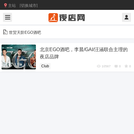

主站 [切换城市]
世贸天阶EGO酒吧
北京EGO酒吧，李晨/GAI/汪涵联合主理的
夜店品牌
Club
10567
0
0