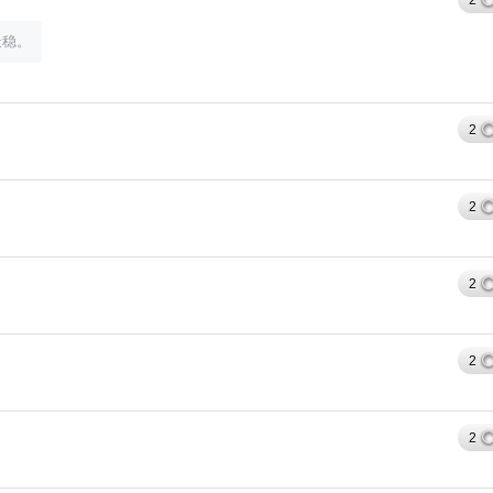
2
最稳。
2
2
6位以上
6位以上
您没有权限发布内容，请购买会员或者提升权
2
限。
2
忘记密码？
找回
已有帐号？
登录
社交帐号直接登录
2
QQ登录
微博登录
微信登录