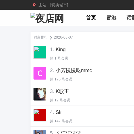

主站 [切换城市]
首页
冒泡
话
财富排行
❯
2026-08-07
1.
King
第 1 号会员
2.
小芳慢慢吃mmc
第 176 号会员
3.
K歌王
第 12 号会员
4.
Sk
第 147 号会员
5.
长江汇波波