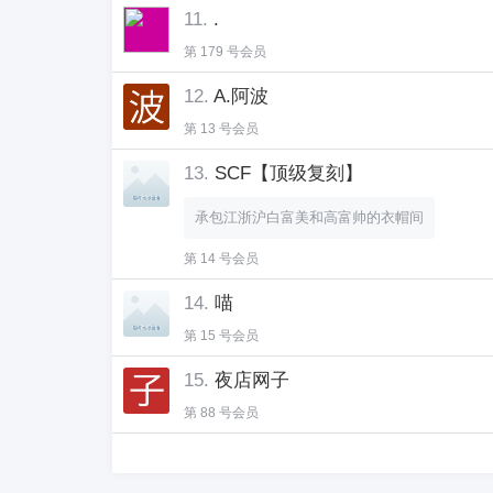
11.
.
第 179 号会员
12.
A.阿波
第 13 号会员
13.
SCF【顶级复刻】
承包江浙沪白富美和高富帅的衣帽间
第 14 号会员
14.
喵
第 15 号会员
15.
夜店网子
第 88 号会员