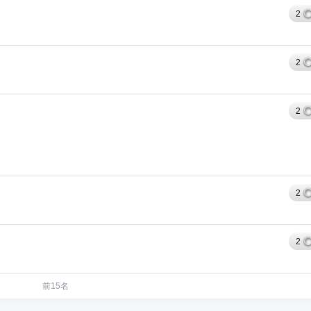
2
2
2
2
2
前15名