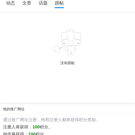
动态
文章
话题
跟帖
6位以上
没有跟帖
6位以上
您没有权限发布内容，请购买会员或者提升权
限。
忘记密码？
找回
已有帐号？
登录
社交帐号直接登录
他
的推广网址
通过推广网址注册，
他
和注册人都将获得积分奖励。
QQ登录
微博登录
注册人将获得：
100
积分。
他
也将获得：
100
积分